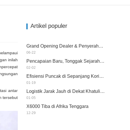
Artikel populer
Grand Opening Dealer & Penyerahan Armada di Tanzania
melampaui
06-22
gan inilah
Pencapaian Baru, Tonggak Sejarah Baru - Momentum Berlanjut
empercepat
02-02
angsungan
Efisiensi Puncak di Sepanjang Koridor Kereta Api Trans Guinea
01-19
asi antar
Logistik Jarak Jauh di Dekat Khatulistiwa
 tersebut
01-05
X6000 Tiba di Afrika Tenggara
12-29