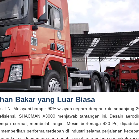
ahan Bakar yang Luar Biasa
si TN. Melayani hampir 90% wilayah negara dengan rute sepanjang 2
efisiensi. SHACMAN X3000 menjawab tantangan ini. Desain aerodi
dengan cermat, membelah angin. Mesin bertenaga 420 Ps, dipaduk
 memberikan performa terdepan di industri selama perjalanan kecepat
lanan keluar dengan muatan penuh, perjalanan pulang seringkali kos