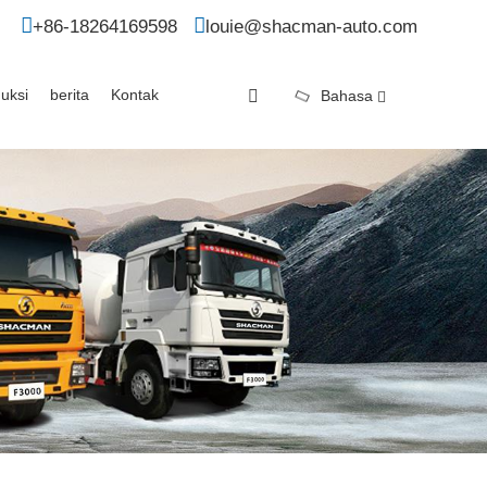
+86-18264169598
louie@shacman-auto.com
uksi
berita
Kontak
Bahasa