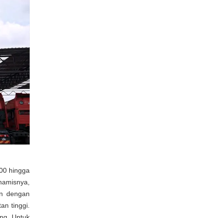
00 hingga
namisnya,
an dengan
an tinggi.
ong. Untuk