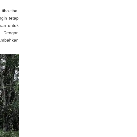
iba-tiba.
gin tetap
han untuk
a. Dengan
nambahkan