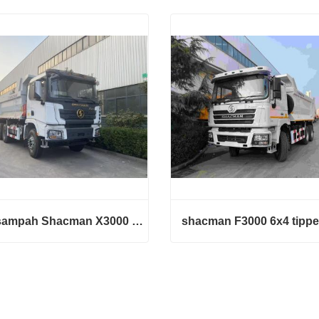
Truk sampah Shacman X3000 10 roda
shacman F3000 6x4 tippe
Truk sampah Shacman X3000 10 roda
shacman F3000 6x4 tipper
ngi sekarang
Hubungi sekarang