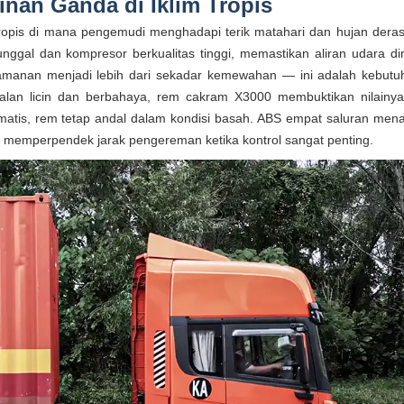
nan Ganda di Iklim Tropis
opis di mana pengemudi menghadapi terik matahari dan hujan deras t
ggal dan kompresor berkualitas tinggi, memastikan aliran udara din
amanan menjadi lebih dari sekadar kemewahan — ini adalah kebutu
jalan licin dan berbahaya, rem cakram X3000 membuktikan nilainy
atis, rem tetap andal dalam kondisi basah. ABS empat saluran me
an memperpendek jarak pengereman ketika kontrol sangat penting.