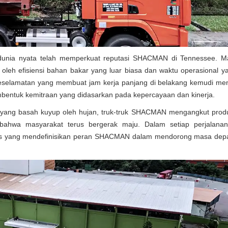
 dunia nyata telah memperkuat reputasi SHACMAN di Tennessee. 
oleh efisiensi bahan bakar yang luar biasa dan waktu operasional ya
elamatan yang membuat jam kerja panjang di belakang kemudi menj
embentuk kemitraan yang didasarkan pada kepercayaan dan kinerja.
ota yang basah kuyup oleh hujan, truk-truk SHACMAN mengangkut prod
n bahwa masyarakat terus bergerak maju. Dalam setiap perjalana
itas yang mendefinisikan peran SHACMAN dalam mendorong masa depan