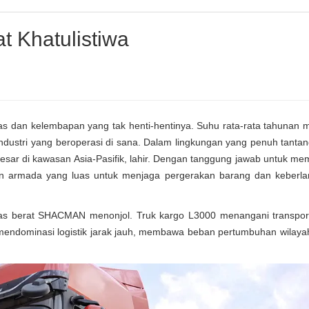
t Khatulistiwa
as dan kelembapan yang tak henti-hentinya. Suhu rata-rata tahunan 
industri yang beroperasi di sana. Dalam lingkungan yang penuh tantan
erbesar di kawasan Asia-Pasifik, lahir. Dengan tanggung jawab untuk m
 armada yang luas untuk menjaga pergerakan barang dan keberl
ugas berat SHACMAN menonjol. Truk kargo L3000 menangani transport
endominasi logistik jarak jauh, membawa beban pertumbuhan wilayah