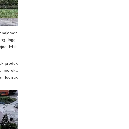
Manajemen
ng tinggi,
adi lebih
uk-produk
n, mereka
 logistik