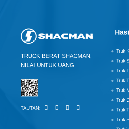
Hasi
Truk 
TRUCK BERAT SHACMAN,
Truk 
NILAI UNTUK UANG
Truk T
Truk T
Truk 
Truk 
TAUTAN:
Truk 
Truk 