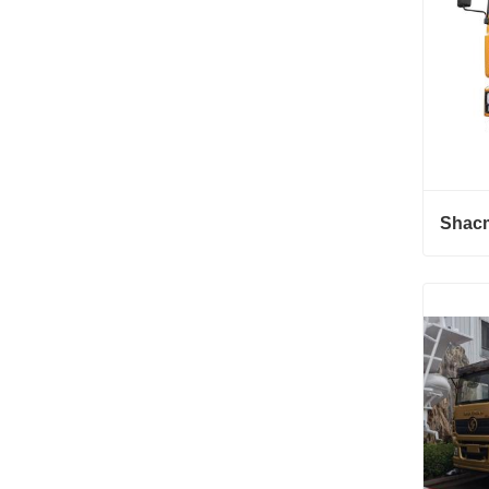
Shacm
Shacma
Hubu