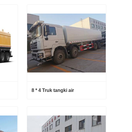
15 truk percikan CBM
Hubungi sekarang
8 * 4 Truk tangki air
8 * 4 Truk tangki air
Hubungi sekarang