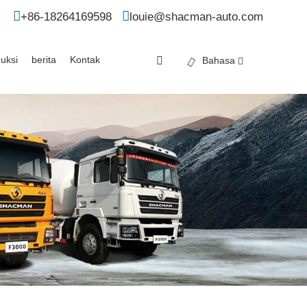
+86-18264169598
louie@shacman-auto.com
uksi
berita
Kontak
Bahasa