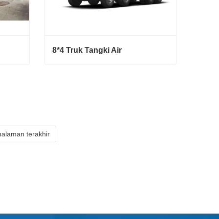
8*4 Truk Tangki Air
8*4 Truk Tangki Air
Hubungi sekarang
halaman terakhir