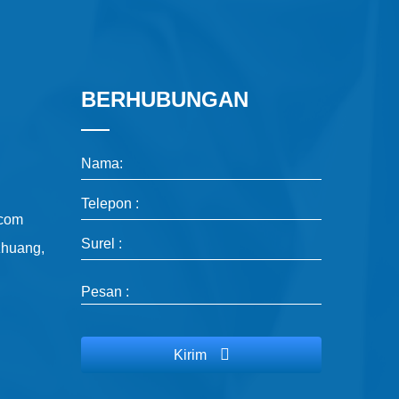
BERHUBUNGAN
Nama:
Telepon :
.com
Surel :
zhuang,
Pesan :
Kirim