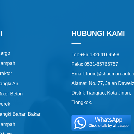
l
HUBUNGI KAMI
Kargo
Tel: +86-18264169598
Sampah
Faks: 0531-85765757
raktor
Email: louie@shacman-auto
Alamat: No. 77, Jalan Dawei
angki Air
Distrik Tianqiao, Kota Jinan,
Mixer Beton
Tiongkok.
Derek
Tangki Bahan Bakar
Sampah