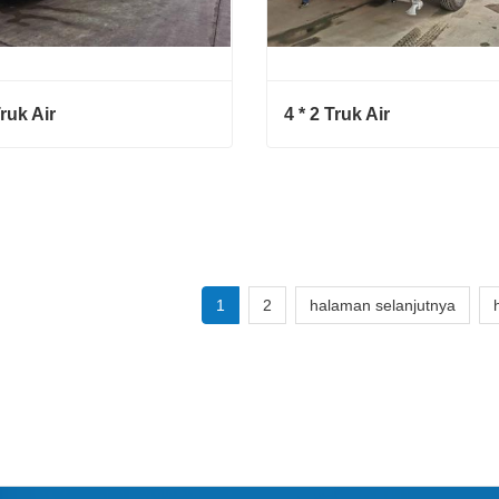
Truk Air
4 * 2 Truk Air
ruk Air
4 * 2 Truk Air
ngi sekarang
Hubungi sekarang
1
2
halaman selanjutnya