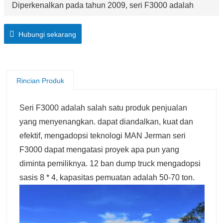
Diperkenalkan pada tahun 2009, seri F3000 adalah
salah satu produk terlaris. Andal, kasar, dan kuat, seri
F3000 dapat menangani tugas apa pun yang diminta
Hubungi sekarang
pemiliknya.
Rincian Produk
Seri F3000 adalah salah satu produk penjualan
yang menyenangkan. dapat diandalkan, kuat dan
efektif, mengadopsi teknologi MAN Jerman seri
F3000 dapat mengatasi proyek apa pun yang
diminta pemiliknya. 12 ban dump truck mengadopsi
sasis 8 * 4, kapasitas pemuatan adalah 50-70 ton.