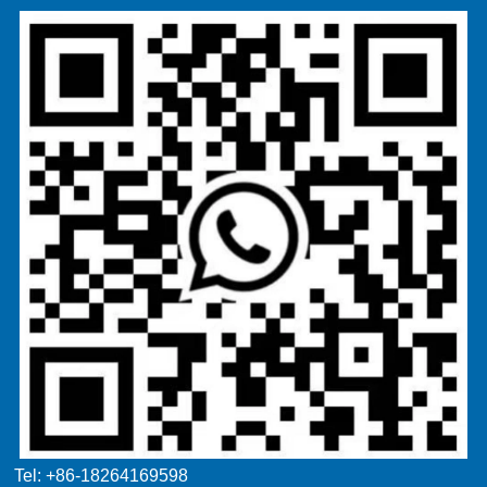
Tel: +86-18264169598