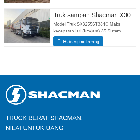
DimensiParameter dimensi Dimensi
keseluruhan (PxLxT) (mm)Dimensi
Truk sampah Shacman X3000 10 roda
(panjang x lebar x tinggi).
Model Truk SX32556T384C Maks.
kecepatan lari (km/jam) 85 Sistem
Penggerak 6×4 Ukuran (L*W*H)(mm)
Hubungi sekarang
Keseluruhan 8385*2490*3450 Buang
tubuh 5600*2300*1500 Ketebalan (mm)
Bawah 8, sisi 6 Sistem pengangkatan
hidrolik HYVA pengangkat tengah atau
TRUCK BERAT SHACMAN,
NILAI UNTUK UANG