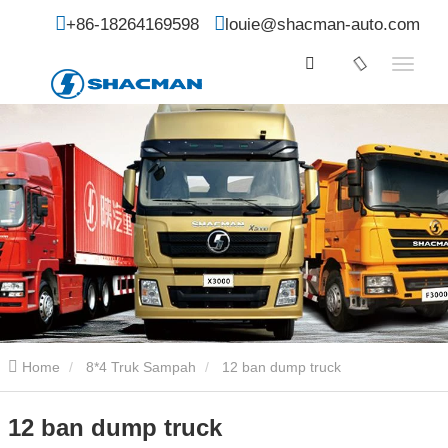
+86-18264169598
louie@shacman-auto.com
Home
8*4 Truk Sampah
12 ban dump truck
12 ban dump truck