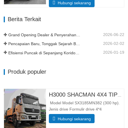
Hubungi sekarang
Keseluruhan 8385*2490*3450 Buang
tubuh 5600*2300*1500 Volume kotak
Berita Terkait
kargo 19 meter kubik, tersedia 20 meter
kubik Ketebalan kotak kargo (mm)
Bawah 8,…
2026-06-22
Grand Opening Dealer & Penyerahan Armada di Tanzania
2026-02-02
Pencapaian Baru, Tonggak Sejarah Baru - Momentum Berlanjut
2026-01-19
Efisiensi Puncak di Sepanjang Koridor Kereta Api Trans Guinea
Produk populer
H3000 SHACMAN 4X4 TIPPER TRUCK UNTUK DIJUAL
Model Model SX3185MN382 (300 hp).
Jenis drive Formulir drive 4*4
BeratParameter berat Massa
Hubungi sekarang
trotoar lengkap (kg) 整备质量 5500
Massa total pemuatan bruto (kg) 25000