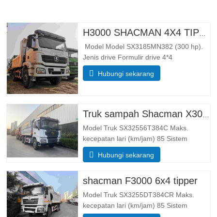
H3000 SHACMAN 4X4 TIPPER TRUCK UNTUK DIJUAL
Model Model SX3185MN382 (300 hp).
Jenis drive Formulir drive 4*4
BeratParameter berat Massa
Hubungi sekarang
trotoar lengkap (kg) 整备质量 5500
Massa total pemuatan bruto (kg) 25000
DimensiParameter dimensi Dimensi
keseluruhan (PxLxT) (mm)Dimensi
Truk sampah Shacman X3000 10 roda
(panjang x lebar x tinggi). …
Model Truk SX32556T384C Maks.
kecepatan lari (km/jam) 85 Sistem
Penggerak 6×4 Ukuran (L*W*H)(mm)
Hubungi sekarang
Keseluruhan 8385*2490*3450 Buang
tubuh 5600*2300*1500 Ketebalan (mm)
shacman F3000 6x4 tipper
Bawah 8, sisi 6 Sistem pengangkatan
hidrolik HYVA pengangkat tengah atau…
Model Truk SX3255DT384CR Maks.
kecepatan lari (km/jam) 85 Sistem
Penggerak 6×4 Ukuran (L*W*H)(mm)