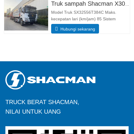
keseluruhan (PxLxT) (mm)Dimensi
Truk sampah Shacman X3000 10 roda
(panjang x lebar x tinggi).
Model Truk SX32556T384C Maks.
kecepatan lari (km/jam) 85 Sistem
Penggerak 6×4 Ukuran (L*W*H)(mm)
Hubungi sekarang
Keseluruhan 8385*2490*3450 Buang
tubuh 5600*2300*1500 Ketebalan (mm)
Bawah 8, sisi 6 Sistem pengangkatan
hidrolik HYVA pengangkat tengah atau
TRUCK BERAT SHACMAN,
NILAI UNTUK UANG