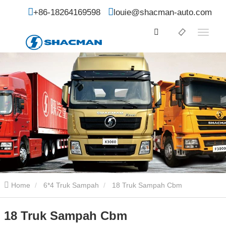
+86-18264169598
louie@shacman-auto.com
Home
6*4 Truk Sampah
18 Truk Sampah Cbm
18 Truk Sampah Cbm