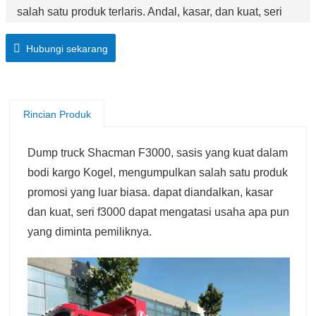
salah satu produk terlaris. Andal, kasar, dan kuat, seri
F3000 dapat menangani tugas apa pun yang diminta
Hubungi sekarang
pemiliknya.
Rincian Produk
Dump truck Shacman F3000, sasis yang kuat dalam
bodi kargo Kogel, mengumpulkan salah satu produk
promosi yang luar biasa. dapat diandalkan, kasar
dan kuat, seri f3000 dapat mengatasi usaha apa pun
yang diminta pemiliknya.