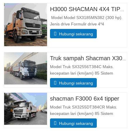
H3000 SHACMAN 4X4 TIPPER TRUCK UNTUK DIJUAL
Model Model SX3185MN382 (300 hp).
Jenis drive Formulir drive 4*4
BeratParameter berat Massa
Hubungi sekarang
trotoar lengkap (kg) 整备质量 5500
Massa total pemuatan bruto (kg) 25000
DimensiParameter dimensi Dimensi
keseluruhan (PxLxT) (mm)Dimensi
Truk sampah Shacman X3000 10 roda
(panjang x lebar x tinggi). …
Model Truk SX32556T384C Maks.
kecepatan lari (km/jam) 85 Sistem
Penggerak 6×4 Ukuran (L*W*H)(mm)
Hubungi sekarang
Keseluruhan 8385*2490*3450 Buang
tubuh 5600*2300*1500 Ketebalan (mm)
shacman F3000 6x4 tipper
Bawah 8, sisi 6 Sistem pengangkatan
hidrolik HYVA pengangkat tengah atau…
Model Truk SX3255DT384CR Maks.
kecepatan lari (km/jam) 85 Sistem
Penggerak 6×4 Ukuran (L*W*H)(mm)
Hubungi sekarang
Keseluruhan 8385*2490*3450 Buang