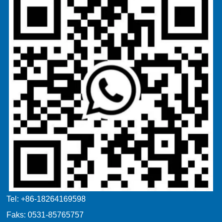
Tel: +86-18264169598
Faks: 0531-85765757