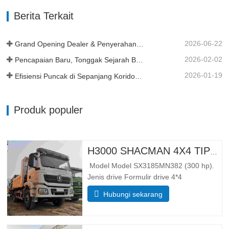
tubuh 5600*2300*1500 Volume kotak
Berita Terkait
kargo 19 meter kubik, tersedia 20 meter
kubik Ketebalan kotak kargo (mm)
Bawah 8,…
2026-06-22
Grand Opening Dealer & Penyerahan Armada di Tanzania
2026-02-02
Pencapaian Baru, Tonggak Sejarah Baru - Momentum Berlanjut
2026-01-19
Efisiensi Puncak di Sepanjang Koridor Kereta Api Trans Guinea
Produk populer
H3000 SHACMAN 4X4 TIPPER TRUCK UNTUK DIJUAL
Model Model SX3185MN382 (300 hp).
Jenis drive Formulir drive 4*4
BeratParameter berat Massa
Hubungi sekarang
trotoar lengkap (kg) 整备质量 5500
Massa total pemuatan bruto (kg) 25000
DimensiParameter dimensi Dimensi